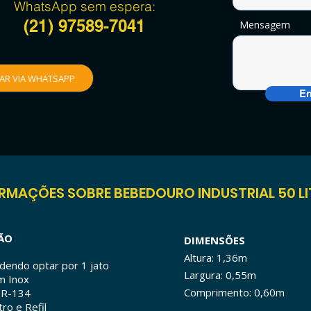
WhatsApp sem espera:
(21)
97589-7041
Mensagem
AR VIA WHATSAPP
En
RMAÇÕES SOBRE BEBEDOURO INDUSTRIAL 50 L
ÃO
DIMENSÕES
Altura: 1,36m
odendo optar por 1 jato
Largura: 0,55m
m Inox
Comprimento: 0,60m
 R-134
ro e Refil