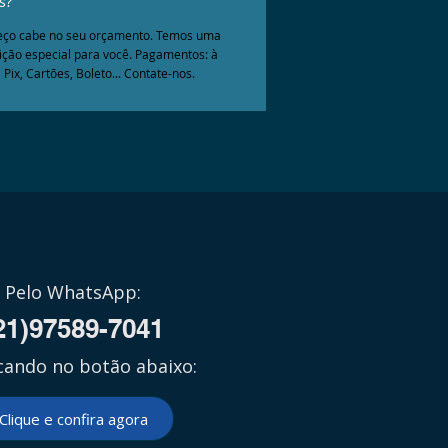
os?
eço cabe no seu orçamento. Temos uma
ição especial para você. Pagamentos: à
, Pix, Cartões, Boleto... Contate-nos.
Pelo WhatsApp:
21)97589-7041
icando no botão abaixo:
Clique e confira agora