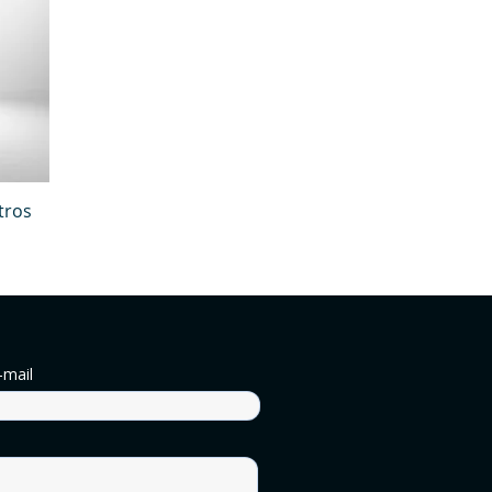
tros
-mail