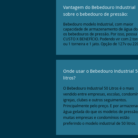
Vantagem do Bebedouro Industrial
sobre o bebedouro de pressão:
Bebedouro modelo Industrial, com maior
capacidade de armazenamento de água do
os bebedouros de pressão. Por isso, possui
CUSTO X BENEFÍCIO.
Podendo vir com 2 tor
ou 1 torneira e 1 jato. Opção de 127v ou 22
Onde usar o Bebedouro Industrial 5
litros?
O Bebedouro Industrial 50 Litros é o mais
vendido entre empresas, escolas, condomín
igrejas, clubes e outros seguimentos.
Principalmente pelo preço. E por armazena
água gelada do que os modelos de pressão
muitas empresas e condomínios estão
preferindo o modelo industrial de 50 litros.