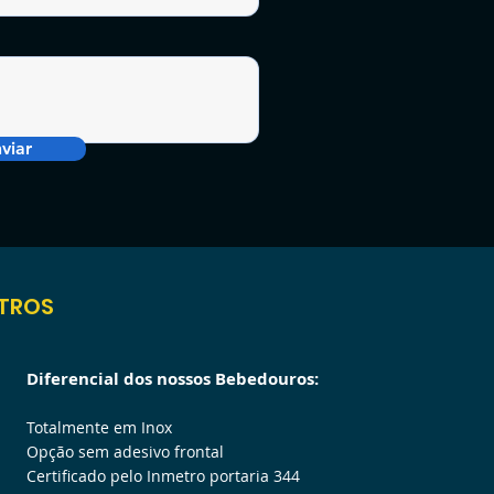
viar
ITROS
Diferencial dos nossos Bebedouros:
Totalmente em In
ox
Opção sem adesivo frontal
Certificado pelo Inmetr
o porta
ria 344