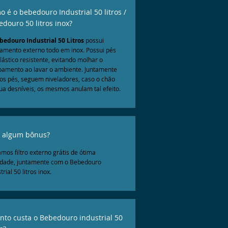
 é o bebedouro Industrial 50 litros /
douro 50 litros inox?
edouro Industrial 50 Litros
possui
amento externo todo em inox. Possui pés
lástico resistente, evitando molhar o
pamento ao lavar o ambiente. Juntamente
os pés, seguem niveladores, caso o chão
ua desníveis, os mesmos anulam tal efeito.
 algum bônus?
mos filtro externo grátis de ótima
idade, juntamente com o Bebedouro
trial 50 litros inox.
nto custa o Bebedouro industrial 50