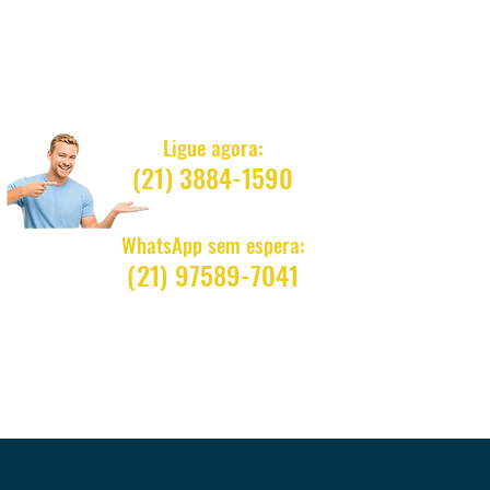
Quanto Custa ?
Ligue agora:
(21)
3884-1590
WhatsApp sem espera:
(21)
97589-7041
Atendemos na hora, sem copromisso
Não ligamos de volta para não incomodar