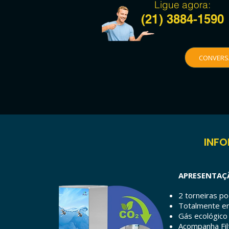
Ligue agora:
(21)
3884-1590
CONVERS
INFO
APRESENTAÇ
2 torneiras p
Totalmente e
Gás ecológico
Acompanha Filt