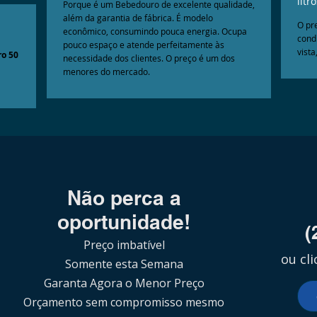
litr
Porque é um Bebedouro de excelente qualidade,
além da garantia de fábrica. É modelo
O pr
econômico, consumindo pouca energia. Ocupa
cond
pouco espaço e atende perfeitamente às
vista
o 50
necessidade dos clientes. O preço é um dos
menores do mercado.
Não perca a
oportunidade!
(
Preço imbatível
ou cl
Somente esta Semana
Garanta Agora o Menor Preço
Orçamento sem compromisso mesmo