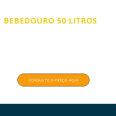
BEBEDOURO 50 LITROS
que você precisa no
menor preço
RJ
Garantia de 1 ano
Filtro Grátis
Totalmente inox
Kit instalação Grátis
Resistente e Baixo Consumo
Entrega Rápida​
Frete Grátis cidade do Rio
CONSULTE O PREÇO AQUI