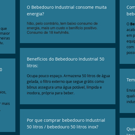
O Bebedouro Industrial consome muita
Como
energia?
bebe
Não, pelo contrário, tem baixo consumo de
O
Beb
energia, mais um custo x benifício positivo.
 que
acab
Consumo de 18 kwh/mês.
 maior
em p
neiras
equi
0v.
com 
poss
Benefícios do Bebedouro Industrial 50
litros:
0
Ocupa pouco espaço. Armazena 50 litros de água
Tem
gelada, o filtro externo que segue grátis como
bônus assegura uma água potável, límpida e
Envia
ios,
inodora, própria para beber.
qual
indus
r mais
,
Por que comprar bebedouro Industrial
50 litros / bebedouro 50 litros inox?
Qua