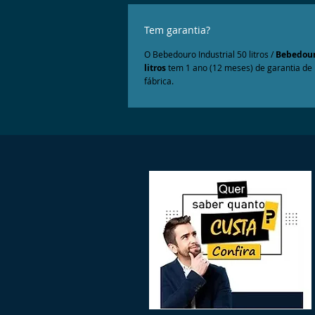
Tem garantia?
O Bebedouro Industrial 50 litros /
Bebedour
litros
tem 1 ano (12 meses) de garantia de
fábrica.