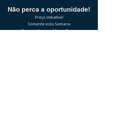
Não perca a oportunidade!
Preço imbatível
Somente esta Semana
Garanta Agora o Menor Preço
Orçamento sem compromisso mesmo
Pelo WhatsApp:
(21)97589-7041
ou clicando no botão abaixo:
Clique e confira agora
ATENDIMENTO POR PESSOAS REAIS |
RESPONDEMOS NA HORA | SEM COMPROMISSO |
NÃO FICAMOS LIGANDO PARA NÃO INCOMODAR