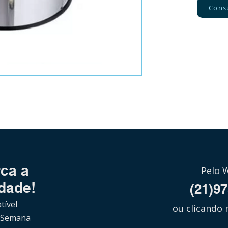
Cons
Balde
ca a
Pelo 
dade!
(21)9
tível
ou clicando 
 Semana