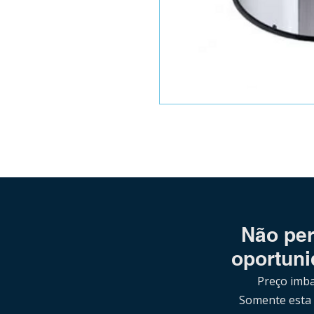
Não per
oportuni
Preço imba
Somente esta