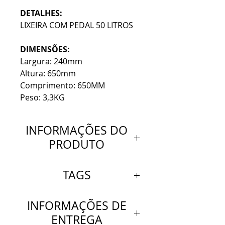
DETALHES:
LIXEIRA COM PEDAL 50 LITROS
DIMENSÕES:
Largura: 240mm
Altura: 650mm
Comprimento: 650MM
Peso: 3,3KG
INFORMAÇÕES DO
PRODUTO
DETALHES:
TAGS
LIXEIRA COM PEDAL 50
LITROS
Lixeira com pedal 50 Litros
INFORMAÇÕES DE
Lixeira em plástico resistente
ENTREGA
DIMENSÕES:
com pedal 50 Litros