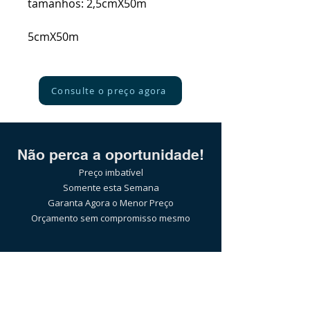
tamanhos: 2,5cmX50m
5cmX50m
Consulte o preço agora
Não perca a oportunidade!
Preço imbatível
Somente esta Semana
Garanta Agora o Menor Preço
Orçamento sem compromisso mesmo
Pelo WhatsApp:
(21)97589-7041
ou clicando no botão abaixo: