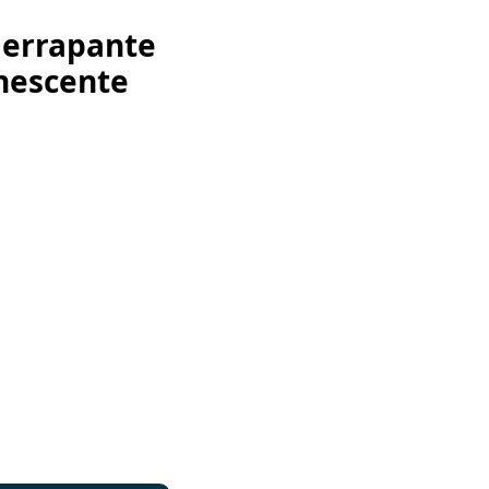
derrapante
nescente