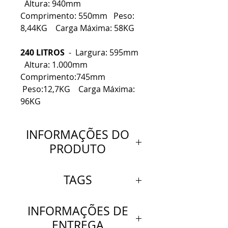
Altura: 940mm
Comprimento: 550mm Peso:
8,44KG Carga Máxima: 58KG
240 LITROS
- Largura: 595mm
Altura: 1.000mm
Comprimento:745mm
Peso:12,7KG Carga Máxima:
96KG
INFORMAÇÕES DO
PRODUTO
DETALHES:
TAGS
CONTENTOR DE LIXO COM
PEDAL LATERAL 120 LITROS
Carrinho Coletor de Lixo 120
INFORMAÇÕES DE
E 240 LITROS. Fabricado
Litros com pedal lateral
ENTREGA
sob o mais alto padrão de