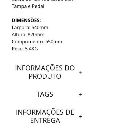
Tampa e Pedal
DIMENSÕES:
Largura: 540mm
Altura: 820mm
Comprimento: 650mm
Peso: 5,4KG
INFORMAÇÕES DO
PRODUTO
DETALHES:
TAGS
CESTO REDONDO COM
PEDAL 100 LITROS
Cesto redondo com pedal 100
INFORMAÇÕES DE
litros Cesto com pedal
ENTREGA
DIMENSÕES:
100 litros Cesto de lixo
Largura: 540mm Altura:
com pedal 100 litros Cesto