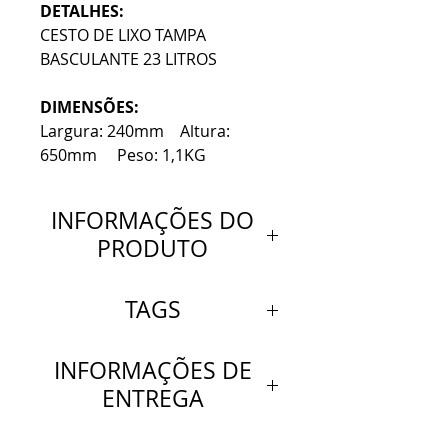
DETALHES:
CESTO DE LIXO TAMPA
BASCULANTE 23 LITROS
DIMENSÕES:
Largura: 240mm Altura:
650mm Peso: 1,1KG
INFORMAÇÕES DO
PRODUTO
DETALHES:
TAGS
CESTO DE LIXO TAMPA
BASCULANTE 23 LITROS
CESTO DE LIXO TAMPA
INFORMAÇÕES DE
BASCULANTE 15 LITROS
ENTREGA
DIMENSÕES:
Cesto redondo com tampa
Largura: 240mm Altura:
basculante 23 litros
Entregamos
sem cobrar