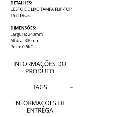
DETALHES:
CESTO DE LIXO TAMPA FLIP-TOP
15 LITROS
DIMENSÕES:
Largura: 240mm
Altura: 330mm
Peso: 0,6KG
INFORMAÇÕES DO
PRODUTO
DETALHES:
TAGS
CESTO DE LIXO TAMPA FLIP-
TOP 15 LITROS
CESTO DE LIXO TAMPA FLIP-
INFORMAÇÕES DE
TOP 15 LITROS
ENTREGA
DIMENSÕES:
Cesto redondo com tampa