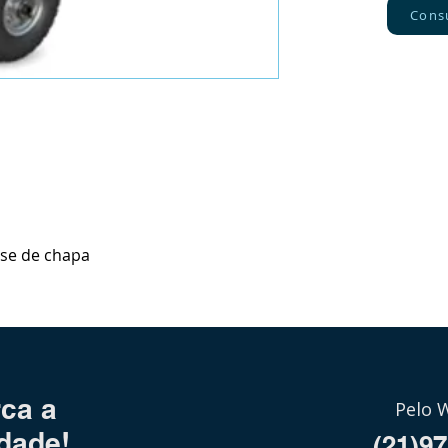
Cons
a
ase de chapa
ca a
Pelo 
dade!
(21)9