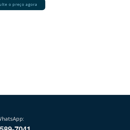
ulte o preço agora
WhatsApp:
7589-7041