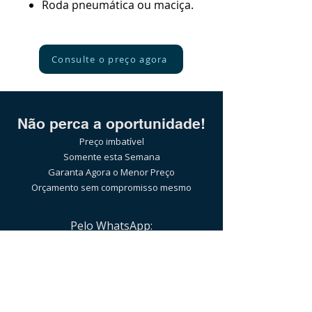
Roda pneumática ou maciça.
Consulte o preço agora
Não perca a oportunidade!
Preço imbatível
Somente esta Semana
Garanta Agora o Menor Preço
Orçamento sem compromisso mesmo
Pelo WhatsApp:
(21)97589-7041
ou clicando no botão abaixo:
Clique e confira agora