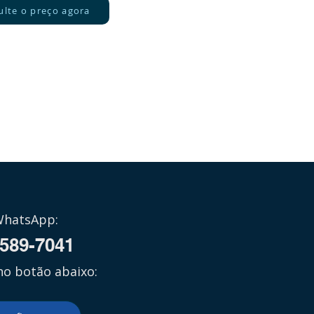
ulte o preço agora
WhatsApp:
7589-7041
no botão abaixo: