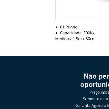
01 Punho;
Capacidade: 500Kg;
Medidas: 1,5m x 80cm
Não per
oportuni
Preço imba
Somente esta
Garanta Agora o 