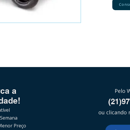
Cons
ca a
Pelo 
dade!
(21)9
tível
ou clicando 
 Semana
Menor Preço