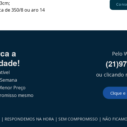
53cm;
Cons
a de 350/8 ou aro 14
ca a
Pelo 
dade!
(21)9
tível
ou clicando 
 Semana
Menor Preço
Clique e
romisso mesmo
S | RESPONDEMOS NA HORA | SEM COMPROMISSO | NÃO FICAM