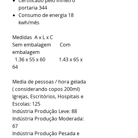
Certificado pelo Inmetro
portaria 344
Consumo de energia 18
kwh/mês
Medidas A x L x C
Sem embalagem Com
embalagem
1.36 x 55 x 60 1.43 x 65 x
64
Media de pessoas / hora gelada
( considerando copos 200ml)
Igrejas, Escritórios, Hospitais e
Escolas: 125
Indústria Produção Leve: 88
Indústria Produção Moderada:
67
Indústria Produção Pesada e