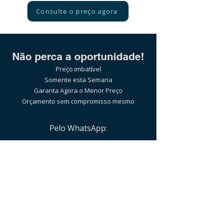
Consulte o preço agora
Não perca a oportunidade!
Preço imbatível
Somente esta Semana
Garanta Agora o Menor Preço
Orçamento sem compromisso mesmo
Pelo WhatsApp:
(21)97589-7041
ou clicando no botão abaixo:
Clique e confira agora
ATENDIMENTO POR PESSOAS REAIS |